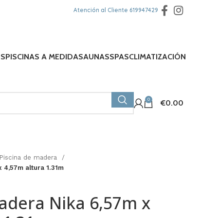
Atención al Cliente
619947429
ES
PISCINAS A MEDIDA
SAUNAS
SPAS
CLIMATIZACIÓN
0
€
0.00
Piscina de madera
 4,57m altura 1.31m
adera Nika 6,57m x