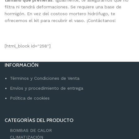
tamaño que prefieras
. Igualmente, te aseguramos que no
filtra ni tendrá deformaciones. Se requiere una base de
hormigón. En vez del costoso mortero hidrófugo, te
ofrecemos el kit para recubrir el vaso. ¡Contáctanos!
[html_block id="258"]
INFORMACIÓN
Términos y Condiciones de Venta
Envíos y procedimiento de entrega
Política de cookies
CATEGORÍAS DEL PRODUCTO
BOMBAS DE CALOR
CLIMATIZACIÓN