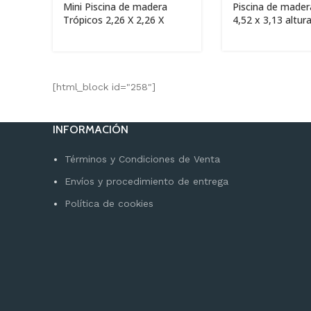
Mini Piscina de madera
Piscina de made
Trópicos 2,26 X 2,26 X
4,52 x 3,13 altu
0,68m
[html_block id="258"]
INFORMACIÓN
Términos y Condiciones de Venta
Envíos y procedimiento de entrega
Política de cookies