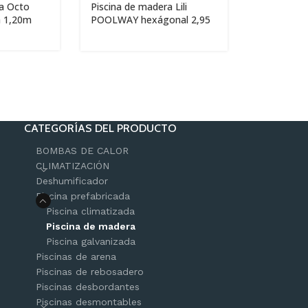
ra Octo
Piscina de madera Lili
ra 1,20m
POOLWAY hexágonal 2,95
x 1,05m
CATEGORÍAS DEL PRODUCTO
BOMBAS DE CALOR
CLIMATIZACIÓN
Deshumificador
Piscina prefabricada
Piscina climatizada
Piscina de madera
Piscina galvanizada
Piscinas de arena
Piscinas de rebosadero
Piscinas desbordantes
Piscinas desmontables