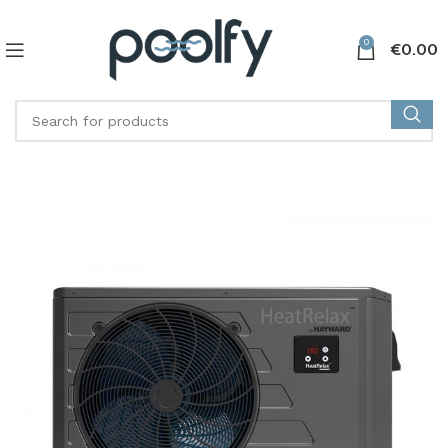
0
€
0.00