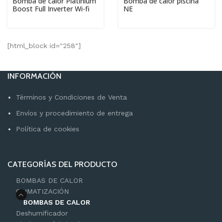
Bomba de calor Platinium
Bomba de calor piscina
Boost Full Inverter Wi-fi
NE
[html_block id="258"]
INFORMACIÓN
Términos y Condiciones de Venta
Envíos y procedimiento de entrega
Política de cookies
CATEGORÍAS DEL PRODUCTO
BOMBAS DE CALOR
CLIMATIZACIÓN
BOMBAS DE CALOR
Deshumificador